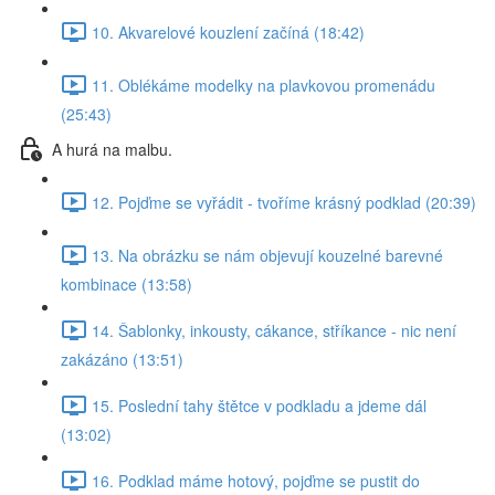
10. Akvarelové kouzlení začíná (18:42)
11. Oblékáme modelky na plavkovou promenádu
(25:43)
A hurá na malbu.
12. Pojďme se vyřádit - tvoříme krásný podklad (20:39)
13. Na obrázku se nám objevují kouzelné barevné
kombinace (13:58)
14. Šablonky, inkousty, cákance, stříkance - nic není
zakázáno (13:51)
15. Poslední tahy štětce v podkladu a jdeme dál
(13:02)
16. Podklad máme hotový, pojďme se pustit do