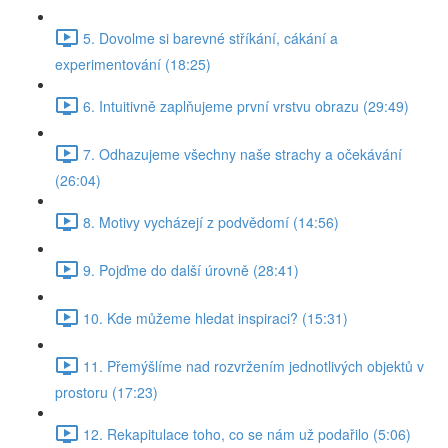
5. Dovolme si barevné stříkání, cákání a
experimentování (18:25)
6. Intuitivně zaplňujeme první vrstvu obrazu (29:49)
7. Odhazujeme všechny naše strachy a očekávání
(26:04)
8. Motivy vycházejí z podvědomí (14:56)
9. Pojďme do další úrovně (28:41)
10. Kde můžeme hledat inspiraci? (15:31)
11. Přemýšlíme nad rozvržením jednotlivých objektů v
prostoru (17:23)
12. Rekapitulace toho, co se nám už podařilo (5:06)