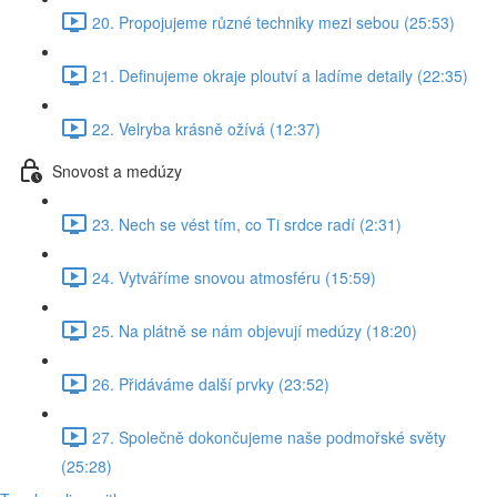
20. Propojujeme různé techniky mezi sebou (25:53)
21. Definujeme okraje ploutví a ladíme detaily (22:35)
22. Velryba krásně ožívá (12:37)
Snovost a medúzy
23. Nech se vést tím, co Ti srdce radí (2:31)
24. Vytváříme snovou atmosféru (15:59)
25. Na plátně se nám objevují medúzy (18:20)
26. Přidáváme další prvky (23:52)
27. Společně dokončujeme naše podmořské světy
(25:28)