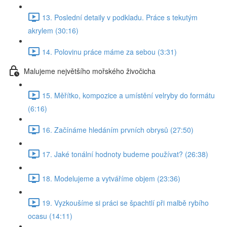
13. Poslední detaily v podkladu. Práce s tekutým
akrylem (30:16)
14. Polovinu práce máme za sebou (3:31)
Malujeme největšího mořského živočicha
15. Měřítko, kompozice a umístění velryby do formátu
(6:16)
16. Začínáme hledáním prvních obrysů (27:50)
17. Jaké tonální hodnoty budeme používat? (26:38)
18. Modelujeme a vytváříme objem (23:36)
19. Vyzkoušíme si práci se špachtlí při malbě rybího
ocasu (14:11)